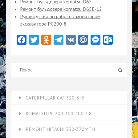
Ремонт бульдозера komatsu D65
Ремонт бульдозера komatsu D65Е-12
Руководство по работе с монитором
экскаватора PC200-8
Facebook
Twitter
Odnoklassniki
Telegram
VK
Mail.Ru
Messeng
Outlo
Найти:
CATERPILLAR CAT 320-345
KOMATSU PC 200-300-400 7-8
РЕМОНТ HITACHI 330-370MTH