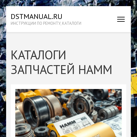
Перейти
DSTMANUAL.RU
к
ИНСТРУКЦИИ ПО РЕМОНТУ, КАТАЛОГИ
содержимому
(нажмите
Enter)
КАТАЛОГИ
ЗАПЧАСТЕЙ HAMM