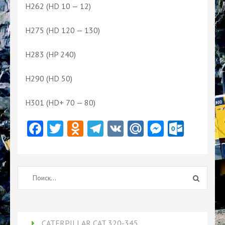
H262 (HD 10 — 12)
H275 (HD 120 — 130)
H283 (HP 240)
H290 (HD 50)
H301 (HD+ 70 — 80)
Facebook
Twitter
Odnoklassniki
Telegram
VK
Mail.Ru
Messeng
Outlo
Найти:
CATERPILLAR CAT 320-345