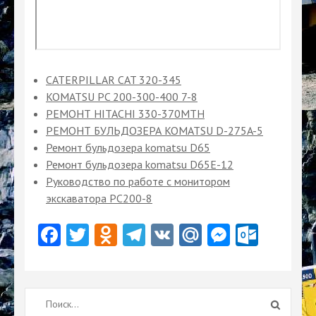
CATERPILLAR CAT 320-345
KOMATSU PC 200-300-400 7-8
РЕМОНТ HITACHI 330-370MTH
РЕМОНТ БУЛЬДОЗЕРА KOMATSU D-275A-5
Ремонт бульдозера komatsu D65
Ремонт бульдозера komatsu D65Е-12
Руководство по работе с монитором
экскаватора PC200-8
Facebook
Twitter
Odnoklassniki
Telegram
VK
Mail.Ru
Messeng
Outlo
Найти: