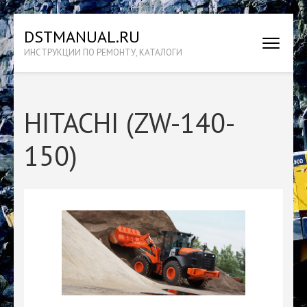
Перейти
DSTMANUAL.RU
к
ИНСТРУКЦИИ ПО РЕМОНТУ, КАТАЛОГИ
содержимому
(нажмите
Enter)
HITACHI (ZW-140-
150)