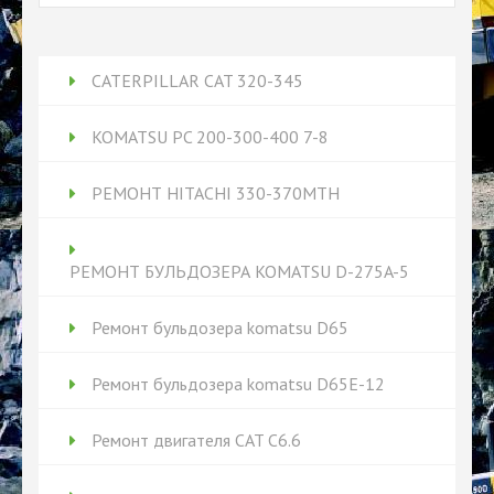
CATERPILLAR CAT 320-345
KOMATSU PC 200-300-400 7-8
РЕМОНТ HITACHI 330-370MTH
РЕМОНТ БУЛЬДОЗЕРА KOMATSU D-275A-5
Ремонт бульдозера komatsu D65
Ремонт бульдозера komatsu D65Е-12
Ремонт двигателя CAT C6.6