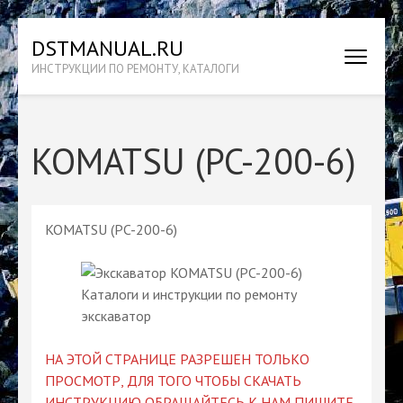
Перейти
DSTMANUAL.RU
к
ИНСТРУКЦИИ ПО РЕМОНТУ, КАТАЛОГИ
содержимому
(нажмите
Enter)
KOMATSU (PC-200-6)
KOMATSU (PC-200-6)
НА ЭТОЙ СТРАНИЦЕ РАЗРЕШЕН ТОЛЬКО
ПРОСМОТР, ДЛЯ ТОГО ЧТОБЫ СКАЧАТЬ
ИНСТРУКЦИЮ ОБРАЩАЙТЕСЬ К НАМ ПИШИТЕ