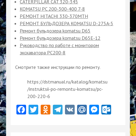
CATERPILLAR CAT 320-345
KOMATSU PC 200-300-400 7-8
РЕМОНТ HITACHI 330-370MTH
РЕМОНТ БУЛЬДОЗЕРА KOMATSU D-275A-5
Ремонт бульдозера komatsu D65
Ремонт бульдозера komatsu D65Е-12
Руководство по работе с монитором
экскаватора PC200-8
Смотрите также инструкции по ремонту.
https://dstmanual.ru/katalog/komatsu
/instruktsii-po-remontu-komatsu/pc-
200-220-6
Facebook
Twitter
Odnoklassniki
Telegram
VK
Mail.Ru
Messeng
Outlo