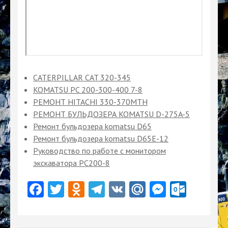
CATERPILLAR CAT 320-345
KOMATSU PC 200-300-400 7-8
РЕМОНТ HITACHI 330-370MTH
РЕМОНТ БУЛЬДОЗЕРА KOMATSU D-275A-5
Ремонт бульдозера komatsu D65
Ремонт бульдозера komatsu D65Е-12
Руководство по работе с монитором
экскаватора PC200-8
Facebook
Twitter
Odnoklassniki
Telegram
VK
Mail.Ru
Messeng
Outlo