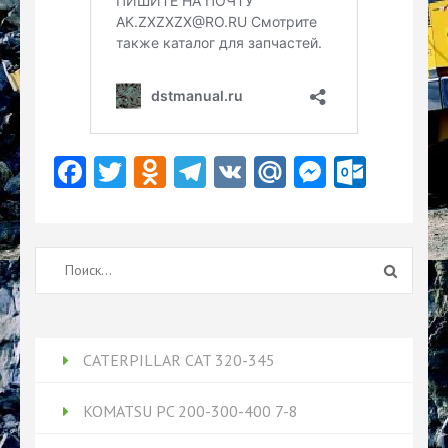
Facebook
Twitter
Odnoklassniki
Telegram
VK
Mail.Ru
Messeng
Outlo
Найти:
CATERPILLAR CAT 320-345
KOMATSU PC 200-300-400 7-8