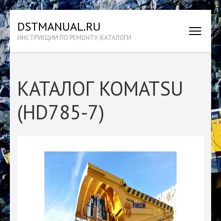
Перейти
DSTMANUAL.RU
к
ИНСТРУКЦИИ ПО РЕМОНТУ, КАТАЛОГИ
содержимому
(нажмите
Enter)
КАТАЛОГ KOMATSU
(HD785-7)