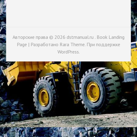
Авторские права © 2026
dstmanual.ru
. Book Landing
Page | Разработано
Rara Theme
. При поддержке
WordPress
.