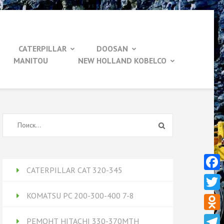
CATERPILLAR
DOOSAN
MANITOU
NEW HOLLAND KOBELCO
Найти:
CATERPILLAR CAT 320-345
Face
KOMATSU PC 200-300-400 7-8
Twitt
Odnok
РЕМОНТ HITACHI 330-370MTH