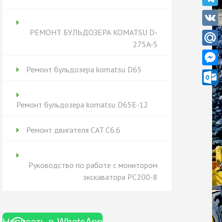
Teleg
РЕМОНТ БУЛЬДОЗЕРА KOMATSU D-
VK
275A-5
Mail.
Ремонт бульдозера komatsu D65
Messe
Outlo
Ремонт бульдозера komatsu D65Е-12
Ремонт двигателя CAT C6.6
Руководство по работе с монитором
экскаватора PC200-8
Написать в WhatsApp