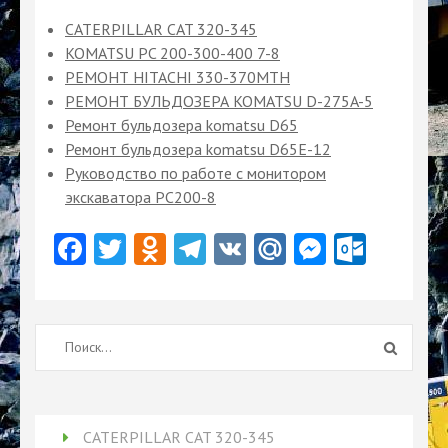
CATERPILLAR CAT 320-345
KOMATSU PC 200-300-400 7-8
РЕМОНТ HITACHI 330-370MTH
РЕМОНТ БУЛЬДОЗЕРА KOMATSU D-275A-5
Ремонт бульдозера komatsu D65
Ремонт бульдозера komatsu D65Е-12
Руководство по работе с монитором
экскаватора PC200-8
Facebook
Twitter
Odnoklassniki
Telegram
VK
Mail.Ru
Messeng
Outlo
Найти:
CATERPILLAR CAT 320-345