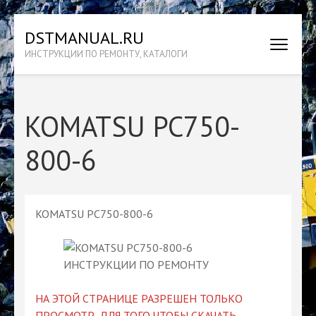
Перейти
DSTMANUAL.RU
к
ИНСТРУКЦИИ ПО РЕМОНТУ, КАТАЛОГИ
содержимому
(нажмите
Enter)
KOMATSU PC750-
800-6
KOMATSU PC750-800-6
НА ЭТОЙ СТРАНИЦЕ РАЗРЕШЕН ТОЛЬКО
ПРОСМОТР, ДЛЯ ТОГО ЧТОБЫ СКАЧАТЬ