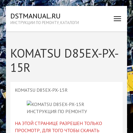
Перейти
DSTMANUAL.RU
к
ИНСТРУКЦИИ ПО РЕМОНТУ, КАТАЛОГИ
содержимому
(нажмите
Enter)
KOMATSU D85EX-PX-
15R
KOMATSU D85EX-PX-15R
НА ЭТОЙ СТРАНИЦЕ РАЗРЕШЕН ТОЛЬКО
ПРОСМОТР, ДЛЯ ТОГО ЧТОБЫ СКАЧАТЬ