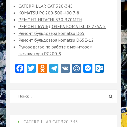
CATERPILLAR CAT 320-345
KOMATSU PC 200-300-400 7-8
РЕМОНТ HITACHI 330-370MTH
РЕМОНТ БУЛЬДОЗЕРА KOMATSU D-275A-5
Ремонт бульдозера komatsu D65
Ремонт бульдозера komatsu D65Е-12
Руководство по работе с монитором
экскаватора PC200-8
Facebook
Twitter
Odnoklassniki
Telegram
VK
Mail.Ru
Messeng
Outlo
Найти:
CATERPILLAR CAT 320-345