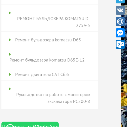
Teleg
РЕМОНТ БУЛЬДОЗЕРА KOMATSU D-
VK
275A-5
Mail.
Ремонт бульдозера komatsu D65
Messe
Outlo
Ремонт бульдозера komatsu D65Е-12
Ремонт двигателя CAT C6.6
Руководство по работе с монитором
экскаватора PC200-8
Написать в WhatsApp