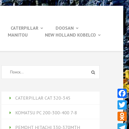
CATERPILLAR
DOOSAN
MANITOU
NEW HOLLAND KOBELCO
Найти:
CATERPILLAR CAT 320-345
Face
KOMATSU PC 200-300-400 7-8
Twitt
Odnok
РЕМОНТ HITACHI 330-370MTH