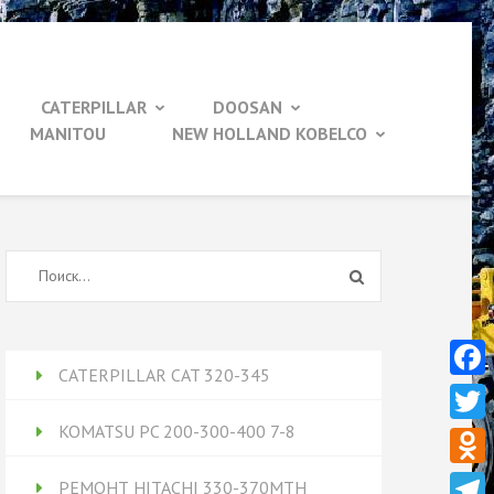
CATERPILLAR
DOOSAN
MANITOU
NEW HOLLAND KOBELCO
Найти:
CATERPILLAR CAT 320-345
Face
KOMATSU PC 200-300-400 7-8
Twitt
Odnok
РЕМОНТ HITACHI 330-370MTH