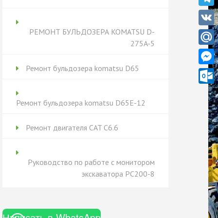
Teleg
РЕМОНТ БУЛЬДОЗЕРА KOMATSU D-
VK
275A-5
Mail.
Ремонт бульдозера komatsu D65
Messe
Outlo
Ремонт бульдозера komatsu D65Е-12
Ремонт двигателя CAT C6.6
Руководство по работе с монитором
экскаватора PC200-8
Написать в WhatsApp