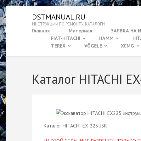
Перейти
DSTMANUAL.RU
к
ИНСТРУКЦИИ ПО РЕМОНТУ, КАТАЛОГИ
содержимому
Главная
Материал
ЗАЯВКА НА 
(нажмите
FIAT-HITACHI
HAMM
HIT
Enter)
TEREX
VÖGELE
XCMG
Каталог HITACHI E
Каталог HITACHI EX-225USR
НА ЭТОЙ СТРАНИЦЕ РАЗРЕШЕН ТОЛЬКО П