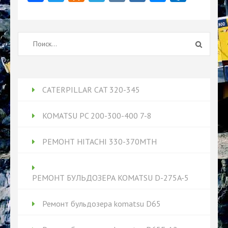
Найти:
CATERPILLAR CAT 320-345
KOMATSU PC 200-300-400 7-8
РЕМОНТ HITACHI 330-370MTH
РЕМОНТ БУЛЬДОЗЕРА KOMATSU D-275A-5
Ремонт бульдозера komatsu D65