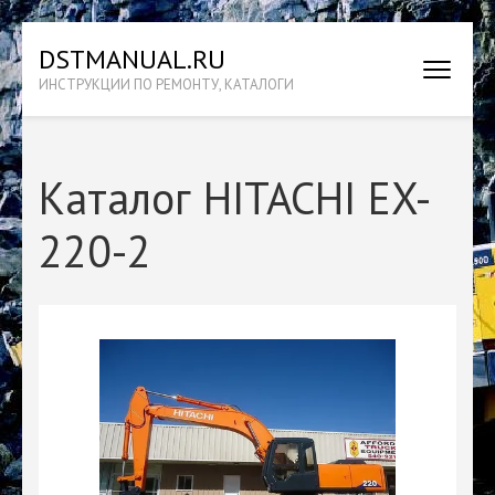
Перейти
DSTMANUAL.RU
к
ИНСТРУКЦИИ ПО РЕМОНТУ, КАТАЛОГИ
содержимому
(нажмите
Enter)
Каталог HITACHI EX-
220-2