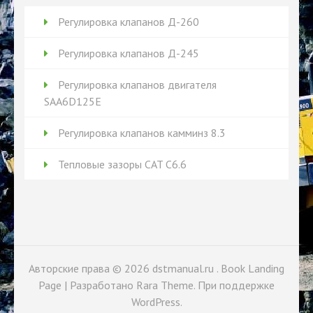
Регулировка клапанов Д-260
Регулировка клапанов Д-245
Регулировка клапанов двигателя
SAA6D125E
Регулировка клапанов камминз 8.3
Тепловые зазоры CAT C6.6
Авторские права © 2026
dstmanual.ru
. Book Landing
Page | Разработано
Rara Theme
. При поддержке
WordPress
.