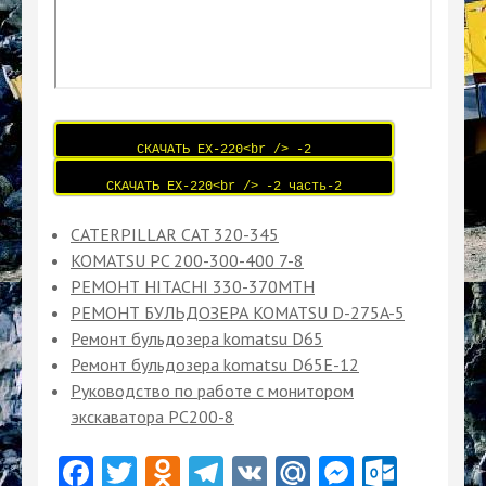
СКАЧАТЬ EX-220<br /> -2
СКАЧАТЬ EX-220<br /> -2 часть-2
CATERPILLAR CAT 320-345
KOMATSU PC 200-300-400 7-8
РЕМОНТ HITACHI 330-370MTH
РЕМОНТ БУЛЬДОЗЕРА KOMATSU D-275A-5
Ремонт бульдозера komatsu D65
Ремонт бульдозера komatsu D65Е-12
Руководство по работе с монитором
экскаватора PC200-8
Facebook
Twitter
Odnoklassniki
Telegram
VK
Mail.Ru
Messeng
Outlo