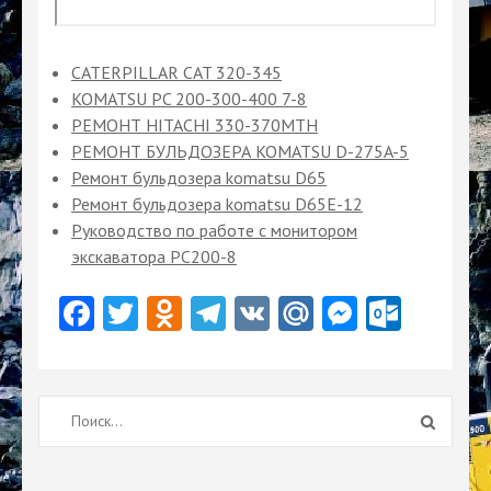
CATERPILLAR CAT 320-345
KOMATSU PC 200-300-400 7-8
РЕМОНТ HITACHI 330-370MTH
РЕМОНТ БУЛЬДОЗЕРА KOMATSU D-275A-5
Ремонт бульдозера komatsu D65
Ремонт бульдозера komatsu D65Е-12
Руководство по работе с монитором
экскаватора PC200-8
Facebook
Twitter
Odnoklassniki
Telegram
VK
Mail.Ru
Messeng
Outlo
Найти: