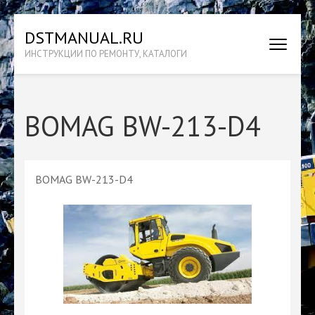
Перейти
DSTMANUAL.RU
к
ИНСТРУКЦИИ ПО РЕМОНТУ, КАТАЛОГИ
содержимому
(нажмите
Enter)
BOMAG BW-213-D4
BOMAG BW-213-D4